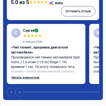
5.0 из 5
★
★
★
★
★
Avito
Оставить отзыв
Сергей
✓
С
В
★
★
★
★
★
8 января 2026
«Чип тюнинг, прошивка двигателя
«Чип т
автомобиля»
автомо
Производился чип тюнинг автомобиля Opel 
Прошивал
Astra J 1.6 Атмо (115 лс) Stage 1. По 
быстро 
времени-1 час. По итогу: появилась тяга, 
лямбде 
подхват с низов великолепный, коробка 
отличн
стала работать плавнее. На трассе быстрее 
Читать полностью
скидывает передачу и легко держит 
обороты до 5000 при ускорении. Вообщем 
доволен как слон ))) Рекомендую 
‹
›
компанию!

Номер сертификата: А011870 от 06.01.2026