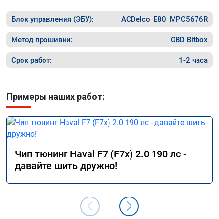
дальше будет,а так пока всё 
Номер с
Блок управления (ЭБУ):
устраивает....p.s.выдали сертификат
ACDelco_E80_MPC5676R
Метод прошивки:
OBD Bitbox
Срок работ:
1-2 часа
Примеры наших работ:
Чип тюнинг Haval F7 (F7x) 2.0 190 лс -
давайте шить дружно!