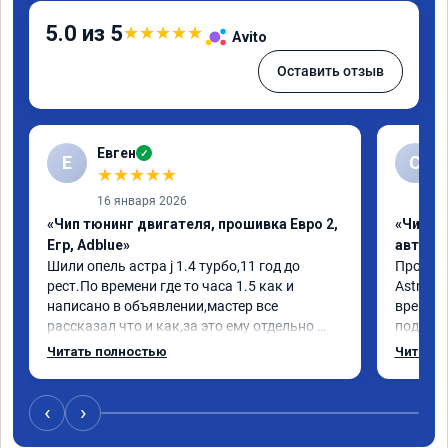
5.0 из 5
★
★
★
★
★
Avito
Оставить отзыв
Евген
✓
Е
С
★
★
★
★
★
16 января 2026
«Чип тюнинг двигателя, прошивка Евро 2,
«Чип т
Егр, Adblue»
автомо
Шили опель астра j 1.4 турбо,11 год до 
Произво
рест.По времени где то часа 1.5 как и 
Astra J 
написано в объявлении,мастер все 
времени-
рассказал что и как,за это ему отдельно 
подхват
спасибо,проехал пока что не так много но 
стала р
Читать полностью
Читать 
сразу заметил отклик на педаль газа стал 
скидыва
на много чувствителнее)подхват с низов 
обороты
тоже намного увеличился,как будто мне 
доволен
‹
›
добавили не 20лс а все 50)))ну вообщем 
компани
рекомендую,покатаюсь посмотрю как 