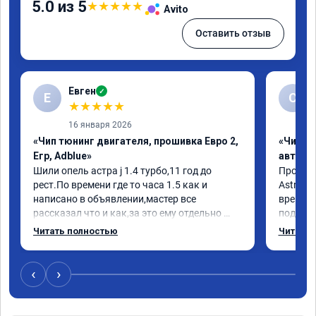
5.0 из 5
★
★
★
★
★
Avito
Оставить отзыв
Евген
✓
Е
С
★
★
★
★
★
16 января 2026
«Чип тюнинг двигателя, прошивка Евро 2,
«Чип т
Егр, Adblue»
автомо
Шили опель астра j 1.4 турбо,11 год до 
Произво
рест.По времени где то часа 1.5 как и 
Astra J 
написано в объявлении,мастер все 
времени-
рассказал что и как,за это ему отдельно 
подхват
спасибо,проехал пока что не так много но 
стала р
Читать полностью
Читать 
сразу заметил отклик на педаль газа стал 
скидыва
на много чувствителнее)подхват с низов 
обороты
тоже намного увеличился,как будто мне 
доволен
‹
›
добавили не 20лс а все 50)))ну вообщем 
компани
рекомендую,покатаюсь посмотрю как 
дальше будет,а так пока всё 
Номер с