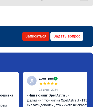
Записаться
Задать вопрос
Дмитрий
✓
Д
★
★
★
★
★
28 июля 2024
прошивка
«Чип тюнинг Opel Astra J»
Делал чип тюнинг на Opel Astra J - 115 л.с , 
сказать доволен , это ничего не сказать , 
оём 