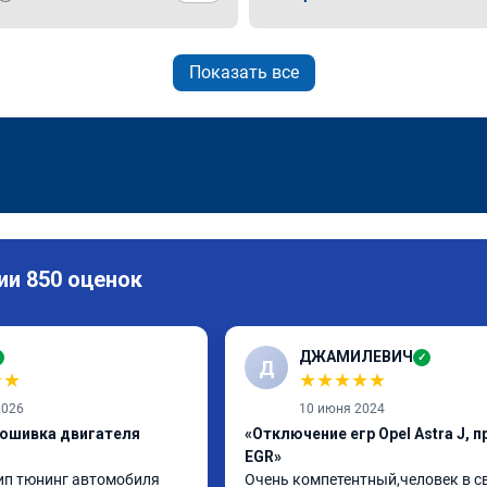
Показать все
ии 850 оценок
ДЖАМИЛЕВИЧ
✓
Д
★
★
★
★
★
★
★
2026
10 июня 2024
рошивка двигателя
«Отключение егр Opel Astra J, 
EGR»
п тюнинг автомобиля 
Очень компетентный,человек в св