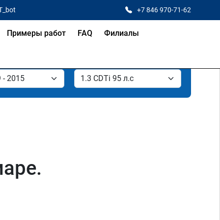
T_bot
+7 846 970-71-62
Примеры работ
FAQ
Филиалы
маре.