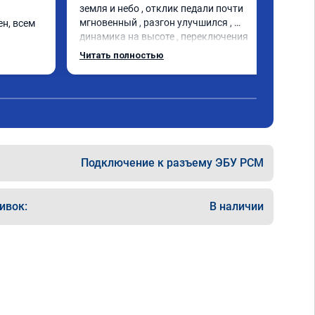
земля и небо , отклик педали почти 
мгновенный , разгон улучшился , 
н, всем 
динамика на высоте , переключения 
коробки мягче , ребят от души благодарю
д был 
Читать полностью
сибо 
Подключение к разъему ЭБУ PCM
ивок:
В наличии