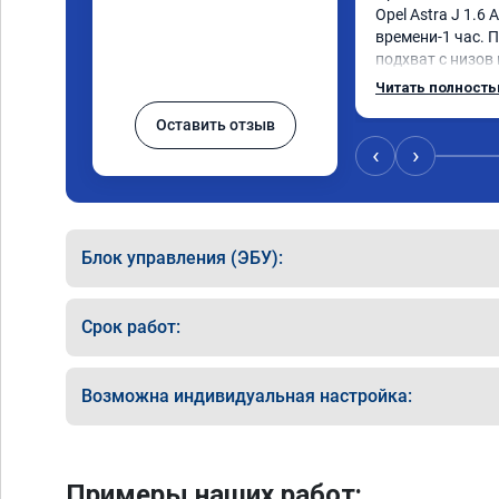
Opel Astra J 1.6 
времени-1 час. П
подхват с низов
стала работать п
Читать полност
быстрее скидыва
Оставить отзыв
держит обороты 
Вообщем доволен 
‹
›
Рекомендую ком
Номер сертифика
06.01.2026
Блок управления (ЭБУ):
Срок работ:
Возможна индивидуальная настройка:
Примеры наших работ: