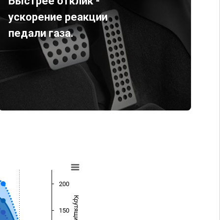
Быстрее отклик -
ускорение реакции
педали газа.
200
150