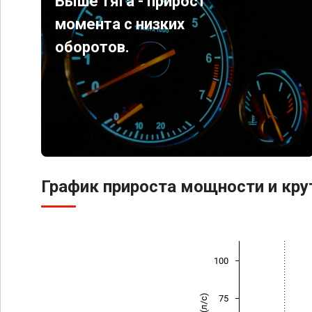
Выше тяга - прирост
момента с низких
оборотов.
График прироста мощности и кр
100
75