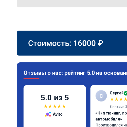
Стоимость:
16000
₽
Отзывы о нас: рейтинг 5.0 на основан
Сергей
✓
С
5.0 из 5
★
★
★
★
★
★
★
★
8 января 
«Чип тюнинг, п
Avito
автомобиля»
Производился чи