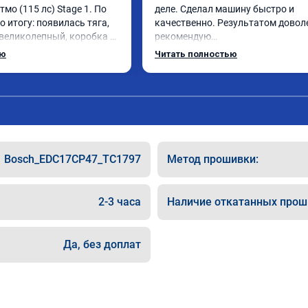
Атмо (115 лс) Stage 1. По 
деле. Сделал машину быстро и 
о итогу: появилась тяга, 
качественно. Результатом доволе
 великолепный, коробка 
рекомендую

лавнее. На трассе 
До этого машина не ехала и расхо
ью
Читать полностью
ет передачу и легко 
конский) Сейчас всё отлично! Спа
до 5000 при ускорении. 
огромное!!!
как слон ))) 
панию!

та: А011870 от 
Bosch_EDC17CP47_TC1797
Метод прошивки:
2-3 часа
Наличие откатанных прош
Да, без доплат