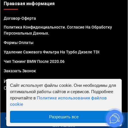
Правовая информация
Договор-Оферта
Политика Конфиденциальности. Согласие На Обработку
Персональных Данных.
Формы Оплаты
Удаление Сажевого Фильтра На Турбо Дизеле TDI
Чип Тюнинг BMW После 2020.06
Заказать Звонок
ИП Смирнов Георгий Павлович. ИНН 781302555843,
Сайт использует файлы cookie. Они необходимы для
ОГРНИП 324470400032610
оптимальной работы сайтов и сервисов. Подробнее
прочитайте в
Политике использования файлов
cookie
Разрешить все
© 2010 - 2026 Чип тюнинг в Самаре - Автосервис "Евро
Чип Тюнинг"