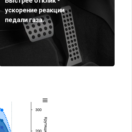
Быстрее отклик -
ускорение реакции
педали газа.
300
200