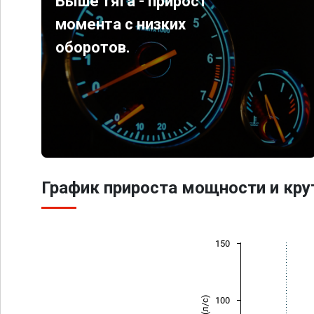
Выше тяга - прирост
момента с низких
оборотов.
График прироста мощности и кр
150
100