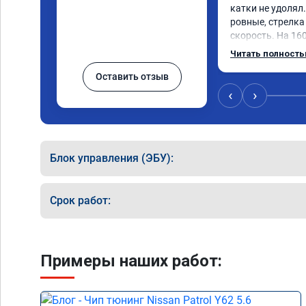
катки не удолял
ровные, стрелка 
скорость. На 160
3000.расход тот-
Читать полност
Услугой доволен
Оставить отзыв
‹
›
Блок управления (ЭБУ):
Срок работ:
Примеры наших работ: