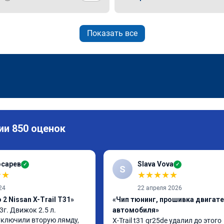
Показать все
ии 850 оценок
осарев
Slava Vova
✓
✓
S
★
★
★
★
★
★
★
24
22 апреля 2026
2 Nissan X-Trail T31»
«Чип тюнинг, прошивка двигат
13г. Движок 2.5 л. 
автомобиля»
ключили вторую лямду, 
X-Trail t31 qr25de удалил до этого 