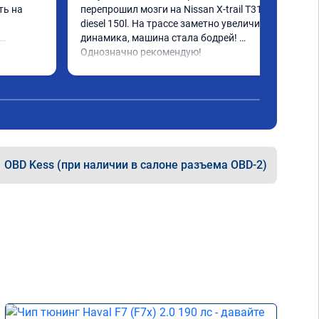
ь на 
перепрошил мозги на Nissan X-trail T31 
diesel 150l. На трассе заметно увеличилась 
динамика, машина стала бодрей! 
за 
Однозначно рекомендую!
е, но 
 👍 
 не 
OBD Kess (при наличии в салоне разъема OBD-2)