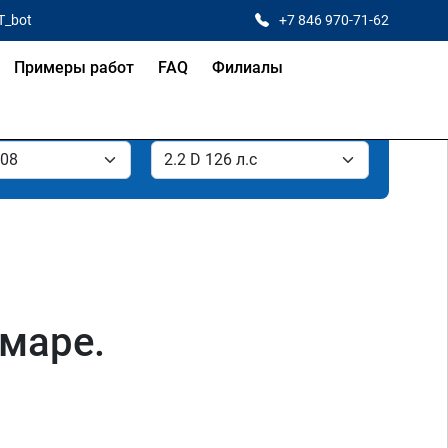
T_bot
+7 846 970-71-62
Примеры работ
FAQ
Филиалы
амаре.