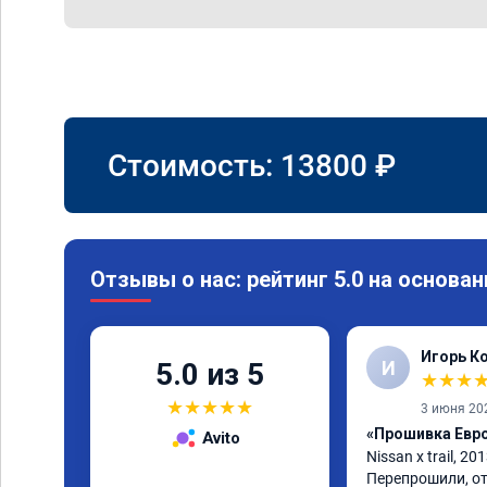
Стоимость:
13800
₽
Отзывы о нас: рейтинг 5.0 на основан
Игорь К
И
5.0 из 5
★
★
★
★
★
★
★
★
3 июня 20
«Прошивка Евро 
Avito
Nissan x trаil, 20
Перепрошили, от