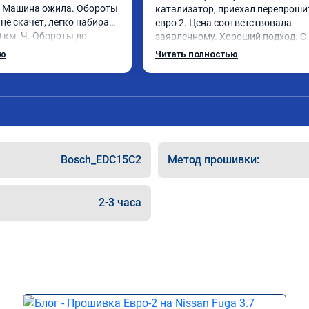
. Машина ожила. Обороты 
катализатор, приехал перепрошит
не скачет, легко набирает 
евро 2. Цена соответствовала 
 км. Ч. Обороты до 
заявленному. Хороший подход. С 
же без изменения 12л. 
уважением общались. Благодарю 
ью
Читать полностью
. Рекомендую.
помощь. Может быть самовнушени
машина ожила. Едет лучше и легче
советую. Не скупитесь на 2-3 тыс и
едьте к тем у кого дешевле.
Bosch_EDC15C2
Метод прошивки:
2-3 часа