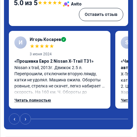
5.0 из 5
★
★
★
★
★
Avito
Оставить отзыв
Игорь Косарев
✓
И
S
★
★
★
★
★
3 июня 2024
«Прошивка Евро 2 Nissan X-Trail T31»
«Чип т
Nissan x trаil, 2013г. Движок 2.5 л. 
автомо
Перепрошили, отключили вторую лямду, 
X-Trail 
катки не удолял. Машина ожила. Обороты 
катализ
ровные, стрелка не скачет, легко набирает 
2. Цена
скорость. На 160 км. Ч. Обороты до 
Хороший
3000.расход тот-же без изменения 12л. 
Благода
Читать полностью
Читать 
Услугой доволен. Рекомендую.
самовну
лучше и 
3 тыс и 
‹
›