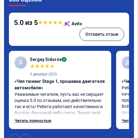
5.0 из 5
★
★
★
★
★
Avito
Оставить отзыв
Sergey Sidorov
✓
S
Д
★
★
★
★
★
5 декабря 2025
«Чип тюнинг Stage 1, прошивка двигателя
«Чип тю
автомобиля»
Ребята 
качеств
Уважаемые читатели, пусть вас не смущает 
предлож
оценка 5.0 по отзывам, оно действительно 
Всё про
так и есть! Ребята работают качественно и 
лучше, 
быстро, без какой либо суеты. Знают своё 
эксплу
дело от и до! Мне чипанули Mitsubishi Pajero 
Читать полностью
Читать 
2018 года, объем 3 литра и хочу сказать в 
"до" и "после" отличие колоссальное! 
Большое спасибо! Успехов вам и вашей 