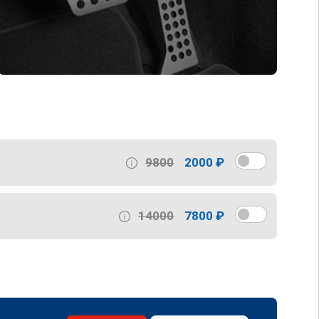
9800
2000 ₽
14000
7800 ₽