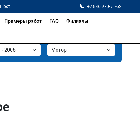
T_bot
+7 846 970-71-62
Примеры работ
FAQ
Филиалы
ре