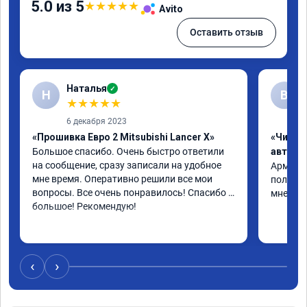
5.0 из 5
★
★
★
★
★
Avito
Оставить отзыв
Наталья
✓
Н
В
★
★
★
★
★
6 декабря 2023
«Прошивка Евро 2 Mitsubishi Lancer X»
«Чип т
Большое спасибо. Очень быстро ответили 
автомо
на сообщение, сразу записали на удобное 
Арман ма
мне время. Оперативно решили все мои 
полет н
вопросы. Все очень понравилось! Спасибо 
мне все
большое! Рекомендую!
‹
›