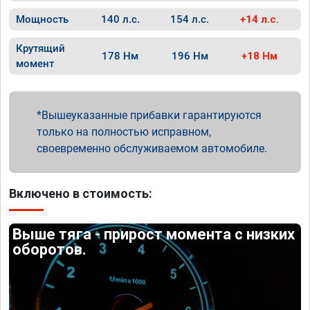
Мощность
140 л.с.
154 л.с.
+14 л.с.
Крутящий
178 Нм
196 Нм
+18 Нм
момент
Вышеуказанные прибавки гарантируются
только на полностью исправном,
своевременно обслуживаемом автомобиле.
Включено в стоимость:
Выше тяга - прирост момента с низких
оборотов.