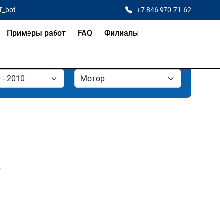
T_bot
+7 846 970-71-62
Примеры работ
FAQ
Филиалы
е