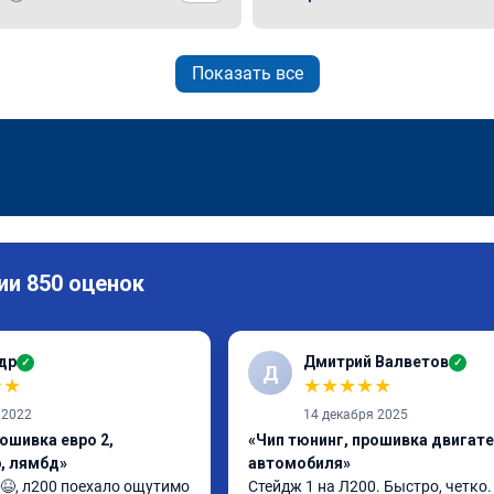
Показать все
ии 850 оценок
др
Дмитрий Валветов
✓
✓
Д
★
★
★
★
★
★
★
 2022
14 декабря 2025
ошивка евро 2,
«Чип тюнинг, прошивка двигат
, лямбд»
автомобиля»
😆, л200 поехало ощутимо 
Стейдж 1 на Л200. Быстро, четко.