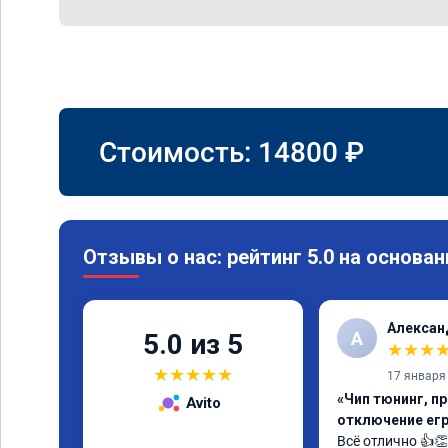
Стоимость:
14800
₽
Отзывы о нас: рейтинг 5.0 на основан
Алексан
А
5.0 из 5
★
★
★
★
★
★
★
★
17 января
«Чип тюнинг, пр
Avito
отключение егр
Всё отлично 👍👏