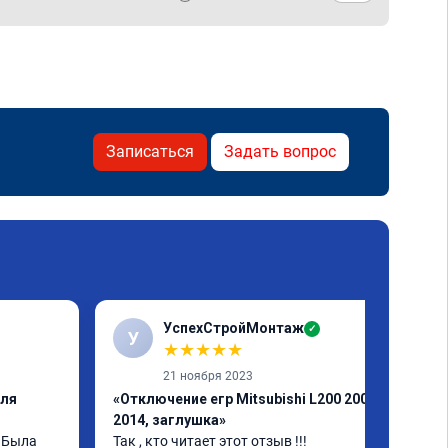
Записаться
Задать вопрос
УспехСтройМонтаж
✓
У
★
★
★
★
★
21 ноября 2023
еля
«Отключение егр Mitsubishi L200 2006-
2014, заглушка»
 Была 
Так , кто читает этот отзыв !!!
