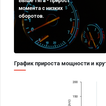
Выше тяга - прирост
момента с низких
оборотов.
График прироста мощности и кр
200
150