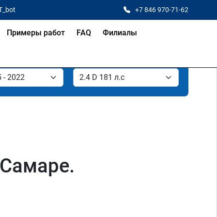
T_bot
+7 846 970-71-62
Примеры работ
FAQ
Филиалы
 Самаре.