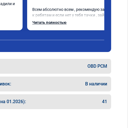
адили и 
Всем абсолютно всем , рекомендую зайти 
к ребятам и если нет у тебя тачки , зайди 
тоже !Парни очень добрые общительные 
Читать полностью
внимательные 👍. . А кто решит дать 
второе дыхания своей машине срочно или 
нет ним !!! Это кайф Л200 просто стала 
легкой. Благодаря к .🤝
OBD PCM
ивок:
В наличии
на 01.2026):
41