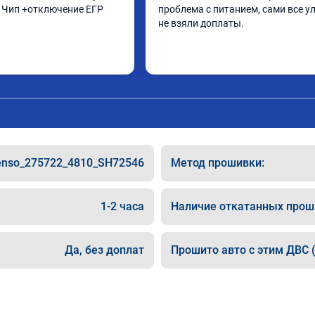
. Чип +отключение ЕГР
проблема с питанием, сами все ул
не взяли доплаты.
enso_275722_4810_SH72546
Метод прошивки:
1-2 часа
Наличие откатанных прош
Да, без доплат
Прошито авто с этим ДВС (