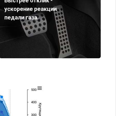
Быстрее отклик -
ускорение реакции
педали газа.
500
400
300