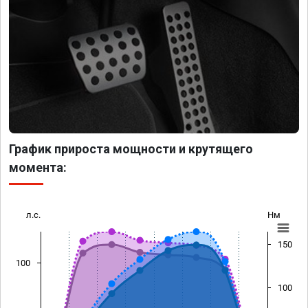
График прироста мощности и крутящего
момента:
л.с.
Нм
150
100
100