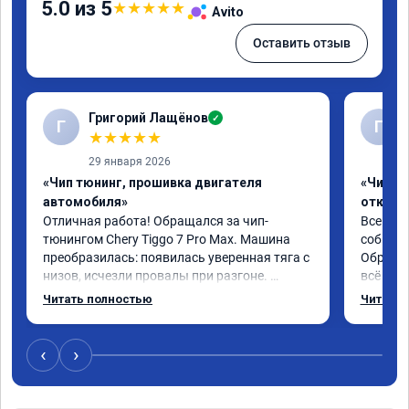
5.0 из 5
★
★
★
★
★
Avito
Оставить отзыв
Григорий Лащёнов
✓
Г
Г
★
★
★
★
★
29 января 2026
«Чип тюнинг, прошивка двигателя
«Чип тю
автомобиля»
отключе
Отличная работа! Обращался за чип-
Всем до
тюнингом Chery Tiggo 7 Pro Max. Машина 
собирал
преобразилась: появилась уверенная тяга с 
Обратил
низов, исчезли провалы при разгоне. 
всё в п
Расход в спокойном режиме даже немного 
записал
Читать полностью
Читать 
снизился. Все сделали профессионально, с 
часа и 
подробной консультацией. Рекомендую 
,спасиб
всем, кто сомневается.
ао11462
‹
›