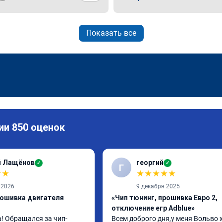
Показать все
ии 850 оценок
й Лащёнов
георгий
✓
✓
Г
★
★
★
★
★
★
★
 2026
9 декабря 2025
рошивка двигателя
«Чип тюнинг, прошивка Евро 2,
отключение егр Adblue»
! Обращался за чип-
Всем доброго дня,у меня Вольво x