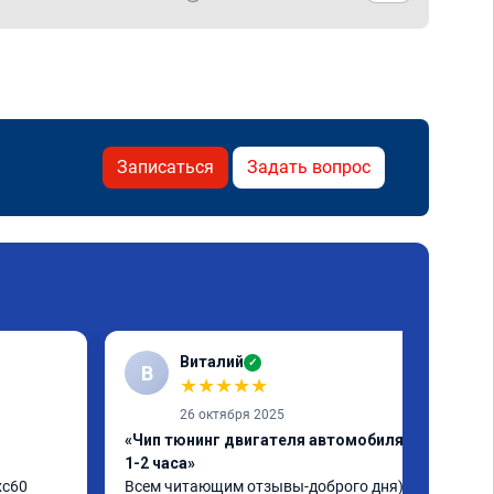
Записаться
Задать вопрос
Виталий
✓
В
★
★
★
★
★
26 октября 2025
«Чип тюнинг двигателя автомобиля за
1-2 часа»
c60 
Всем читающим отзывы-доброго дня)) 