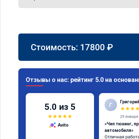
Стоимость:
17800
₽
Отзывы о нас: рейтинг 5.0 на основан
Григори
Г
5.0 из 5
★
★
★
★
★
★
★
★
29 января
«Чип тюнинг, п
Avito
автомобиля»
Отличная работа