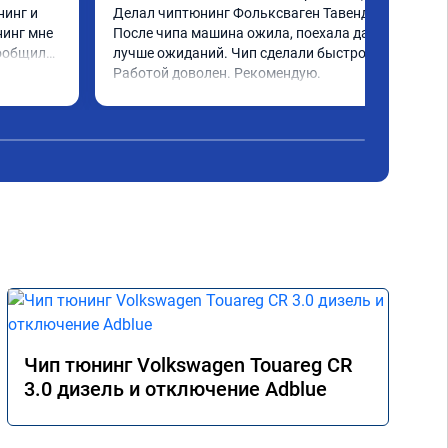
инг и 
Делал чиптюнинг Фольксваген Тавендор. 
инг мне 
После чипа машина ожила, поехала даже 
ообщили 
лучше ожиданий. Чип сделали быстро. 
ченное 
Работой доволен. Рекомендую.
 ощутима 
ю и 
ело 
Чип тюнинг Volkswagen Touareg CR
3.0 дизель и отключение Adblue