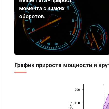
Выше тяга - прирост
момента с низких
оборотов.
График прироста мощности и кр
200
150