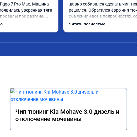
Tiggo 7 Pro Max. Машина 
,давно собирался сделать чип тюн
появилась уверенная тяга 
решился. Обратился евро чип тюн
 провалы при разгоне. 
объяснили всё в подробностях, с
ном режиме даже немного 
сумму записали. Приехал в назна
ью
Читать полностью
елали профессионально, с 
время 2.5 часа и готово, разница
льтацией. Рекомендую 
, я доволен ,спасибо! дали гаранти
ается.
сертификат ао11462 ,знают своё д
рекомендую 👍
Чип тюнинг Kia Mohave 3.0 дизель и
отключение мочевины