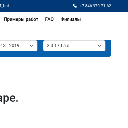
T_bot
+7 846 970-71-62
Примеры работ
FAQ
Филиалы
аре.