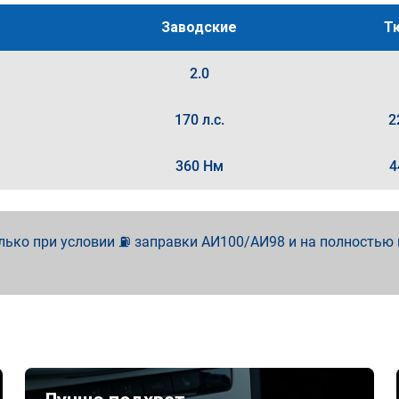
Заводские
Т
2.0
170 л.с.
2
360 Нм
4
лько при условии ⛽ заправки АИ100/АИ98 и на полностью