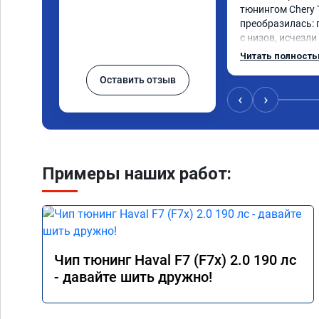
тюнингом Chery 
преобразилась: 
с низов, исчезли
Расход в спокой
Читать полност
снизился. Все сд
Оставить отзыв
подробной консу
всем, кто сомнев
‹
›
Примеры наших работ:
Чип тюнинг Haval F7 (F7x) 2.0 190 лс
- давайте шить дружно!