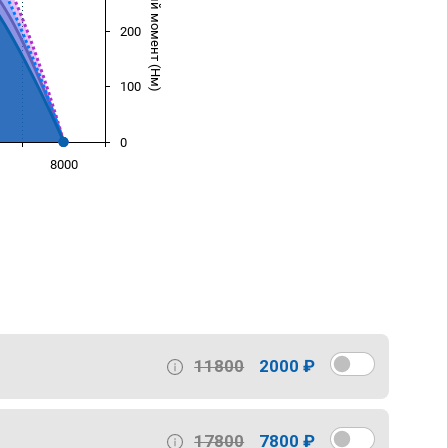
Крутящий момент (Нм)
200
100
0
8000
)
11800
2000 ₽
17800
7800 ₽