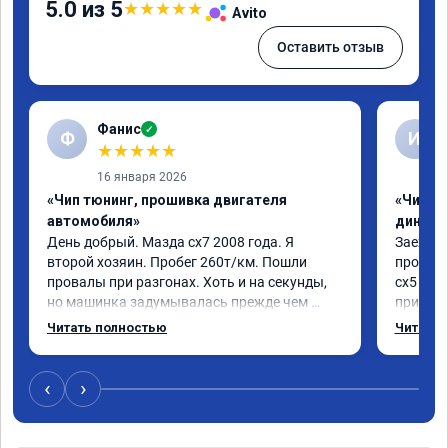
5.0 из 5
★
★
★
★
★
Avito
Оставить отзыв
Фанис
✓
Ф
И
★
★
★
★
★
16 января 2026
«Чип тюнинг, прошивка двигателя
«Чип тю
автомобиля»
диност
День добрый. Мазда сх7 2008 года. Я 
Заехал 
второй хозяин. Пробег 260т/км. Пошли 
прошить
провалы при разгонах. Хоть и на секунды, 
сх5 2.0л
но машинка задумывалась прежде чем 
приятно
разогнаться. Года 4 назад удалял 
педаль 
Читать полностью
Читать 
катализаторы без перепрошивок. Никаких 
ли, раз
ошибок не было. Но пообщавшись с 
не изме
людьми, решил всё таки сделать 
данную 
‹
›
перепрошивку. Увидел в авито ваше 
исправе
объявление и решил обратиться к вам за 
вреда э
помощью. Ребята приветливые, сразу взяли 