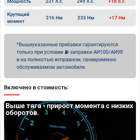
Мощность
231 л.с.
249 л.с.
+18 л.с.
Крутящий
216 Нм
233 Нм
+17 Нм
момент
Вышеуказанные прибавки гарантируются
только при условии ⛽ заправки АИ100/АИ98
и на полностью исправном, своевременно
обслуживаемом автомобиле.
Включено в стоимость:
Выше тяга - прирост момента с низких
оборотов.