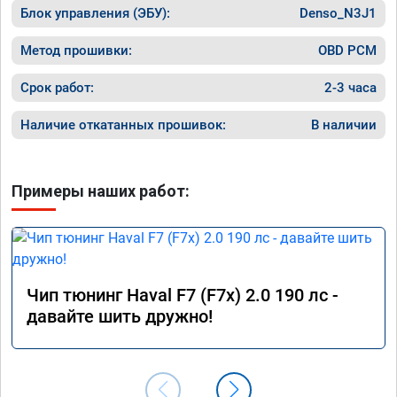
Блок управления (ЭБУ):
в работу. Знают своё дело. По времени 1,5 
Denso_N3J1
часа длилась процедура. Цена конечно 
отличается от заявленной. Но результатом 
Метод прошивки:
OBD PCM
я доволен. Машинка не едет, а летит прям. 
Парням благодарность!!!!
Срок работ:
2-3 часа
Наличие откатанных прошивок:
В наличии
Примеры наших работ:
Чип тюнинг Haval F7 (F7x) 2.0 190 лс -
давайте шить дружно!