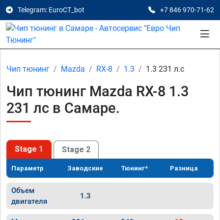
Telegram: EuroCT_bot
+7 846 970-71-62
Чип тюнинг
Mazda
RX-8
1.3
1.3 231 л.с
Чип тюнинг Mazda RX-8 1.3
231 лс в Самаре.
Stage 1
Stage 2
Параметр
Заводские
Тюнинг*
Разница
Объем
1.3
двигателя