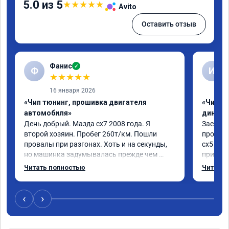
5.0 из 5
★
★
★
★
★
Avito
Оставить отзыв
Фанис
✓
Ф
И
★
★
★
★
★
16 января 2026
«Чип тюнинг, прошивка двигателя
«Чип тю
автомобиля»
диност
День добрый. Мазда сх7 2008 года. Я 
Заехал 
второй хозяин. Пробег 260т/км. Пошли 
прошить
провалы при разгонах. Хоть и на секунды, 
сх5 2.0л
но машинка задумывалась прежде чем 
приятно
разогнаться. Года 4 назад удалял 
педаль 
Читать полностью
Читать 
катализаторы без перепрошивок. Никаких 
ли, раз
ошибок не было. Но пообщавшись с 
не изме
людьми, решил всё таки сделать 
данную 
‹
›
перепрошивку. Увидел в авито ваше 
исправе
объявление и решил обратиться к вам за 
вреда э
помощью. Ребята приветливые, сразу взяли 