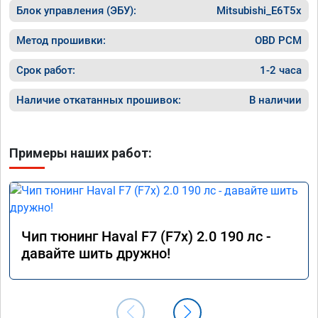
Блок управления (ЭБУ):
в работу. Знают своё дело. По времени 1,5 
Mitsubishi_E6T5x
часа длилась процедура. Цена конечно 
отличается от заявленной. Но результатом 
Метод прошивки:
OBD PCM
я доволен. Машинка не едет, а летит прям. 
Парням благодарность!!!!
Срок работ:
1-2 часа
Наличие откатанных прошивок:
В наличии
Примеры наших работ:
Чип тюнинг Haval F7 (F7x) 2.0 190 лс -
давайте шить дружно!