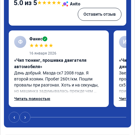
5.0 из 5
★
★
★
★
★
Avito
Оставить отзыв
Фанис
✓
Ф
И
★
★
★
★
★
16 января 2026
«Чип тюнинг, прошивка двигателя
«Чип тю
автомобиля»
диност
День добрый. Мазда сх7 2008 года. Я 
Заехал 
второй хозяин. Пробег 260т/км. Пошли 
прошить
провалы при разгонах. Хоть и на секунды, 
сх5 2.0л
но машинка задумывалась прежде чем 
приятно
разогнаться. Года 4 назад удалял 
педаль 
Читать полностью
Читать 
катализаторы без перепрошивок. Никаких 
ли, раз
ошибок не было. Но пообщавшись с 
не изме
людьми, решил всё таки сделать 
данную 
‹
›
перепрошивку. Увидел в авито ваше 
исправе
объявление и решил обратиться к вам за 
вреда э
помощью. Ребята приветливые, сразу взяли 