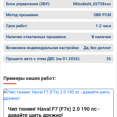
Блок управления (ЭБУ):
в работу. Знают своё дело. По времени 1,5 
Mitsubishi_E6T58xxx
часа длилась процедура. Цена конечно 
отличается от заявленной. Но результатом 
Метод прошивки:
OBD PCM
я доволен. Машинка не едет, а летит прям. 
Парням благодарность!!!!
Срок работ:
1-2 часа
Наличие откатанных прошивок:
В наличии
Возможна индивидуальная настройка:
Да, без доплат
Прошито авто с этим ДВС (на 01.2026):
26
Примеры наших работ:
Чип тюнинг Haval F7 (F7x) 2.0 190 лс -
давайте шить дружно!