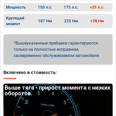
Мощность
150 л.с.
175 л.с.
+25 л.с.
Крутящий
187 Нм
225 Нм
+38 Нм
момент
Вышеуказанные прибавки гарантируются
только на полностью исправном,
своевременно обслуживаемом автомобиле.
Включено в стоимость:
Выше тяга - прирост момента с низких
оборотов.