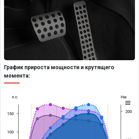
График прироста мощности и крутящего
момента:
л.с.
Нм
200
150
100