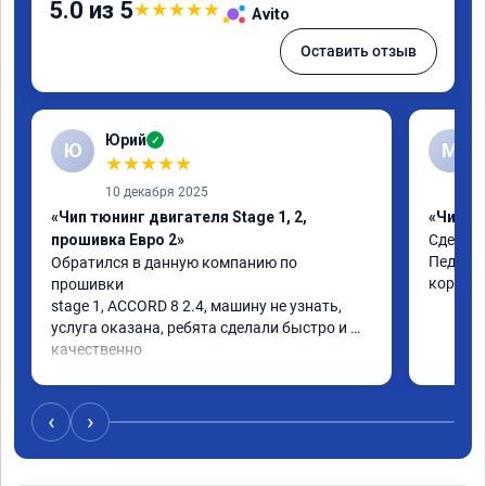
5.0 из 5
★
★
★
★
★
Avito
Оставить отзыв
Юрий
✓
Ю
М
★
★
★
★
★
10 декабря 2025
«Чип тюнинг двигателя Stage 1, 2,
«Чип тю
прошивка Евро 2»
Сделали
Педаль 
Обратился в данную компанию по 
коробке
прошивки

stage 1, ACCORD 8 2.4, машину не узнать, 
услуга оказана, ребята сделали быстро и 
качественно

советую
‹
›