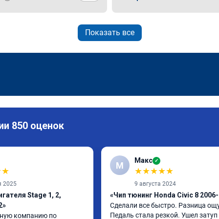
Показать все
ии 850 оценок
Макс
✓
М
★
★
★
★
★
★
★
я 2025
9 августа 2024
гателя Stage 1, 2,
«Чип тюнинг Honda Civic 8 2006
2»
Сделали все быстро. Разница ощу
Педаль стала резкой. Ушел затуп 
ную компанию по 