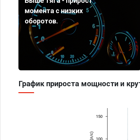
Выше тяга - прирост
момента с низких
оборотов.
График прироста мощности и кр
150
100