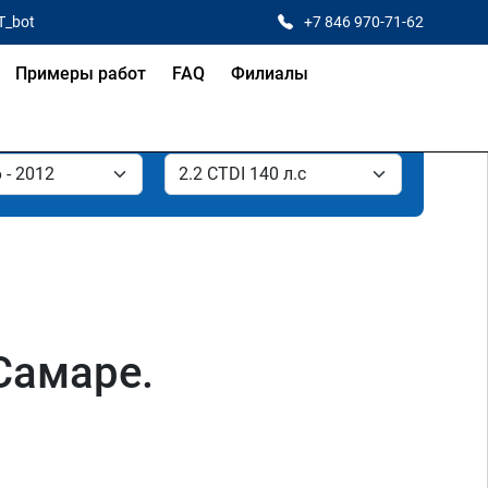
T_bot
+7 846 970-71-62
Примеры работ
FAQ
Филиалы
 Самаре.