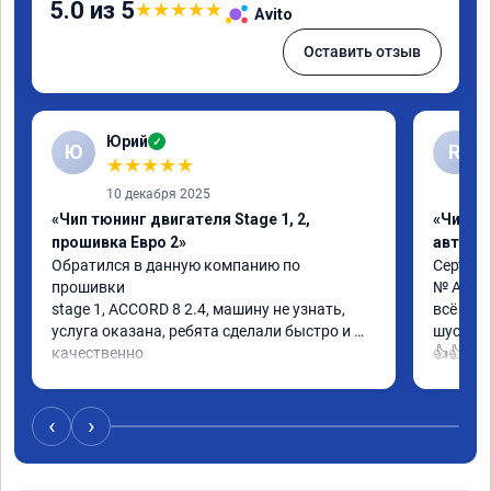
5.0 из 5
★
★
★
★
★
Avito
Оставить отзыв
Юрий
✓
Ю
R
★
★
★
★
★
10 декабря 2025
«Чип тюнинг двигателя Stage 1, 2,
«Чип т
прошивка Евро 2»
автомо
Обратился в данную компанию по 
Сертифи
прошивки

№ A0130
stage 1, ACCORD 8 2.4, машину не узнать, 
всё кла
услуга оказана, ребята сделали быстро и 
шустрее
качественно

👍👍
советую
‹
›