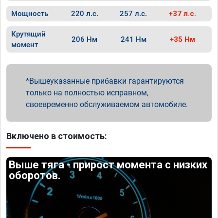
Мощность
220 л.с.
257 л.с.
+37 л.с.
Крутящий
206 Нм
241 Нм
+35 Нм
момент
Вышеуказанные прибавки гарантируются
только на полностью исправном,
своевременно обслуживаемом автомобиле.
Включено в стоимость:
Выше тяга - прирост момента с низких
оборотов.