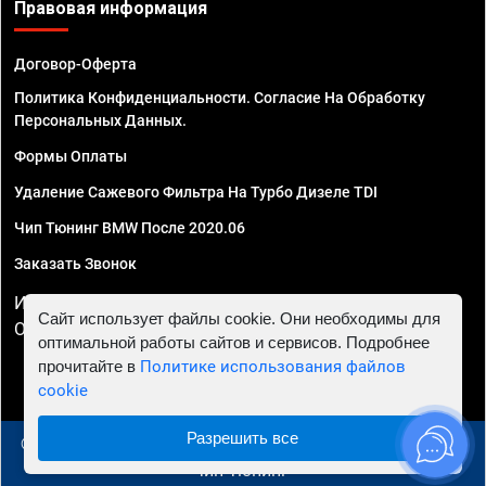
Правовая информация
Договор-Оферта
Политика Конфиденциальности. Согласие На Обработку
Персональных Данных.
Формы Оплаты
Удаление Сажевого Фильтра На Турбо Дизеле TDI
Чип Тюнинг BMW После 2020.06
Заказать Звонок
ИП Смирнов Георгий Павлович. ИНН 781302555843,
Сайт использует файлы cookie. Они необходимы для
ОГРНИП 324470400032610
оптимальной работы сайтов и сервисов. Подробнее
прочитайте в
Политике использования файлов
cookie
Разрешить все
© 2010 - 2026 Чип тюнинг в Самаре - Автосервис "Евро
Чип Тюнинг"