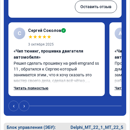
Оставить отзыв
Сергей Соколов
✓
С
А
★
★
★
★
★
3 октября 2025
«Чип тюнинг, прошивка двигателя
«Чип т
автомобиля»
автомо
Решил сделать прошивку на geeli emgrand ss 
Прошили
11 , обратился к Сергею который 
думал н
занимается этим , что я хочу сказать это 
заметил
мастер своего дела, сделал всё чётко , 
работат
машину не узнать , рекомендую мастера
заметны
Читать полностью
Читать 
на обыч
чем на 
рекомен
‹
›
Блок управления (ЭБУ):
Delphi_MT_22_1_MT_22_5