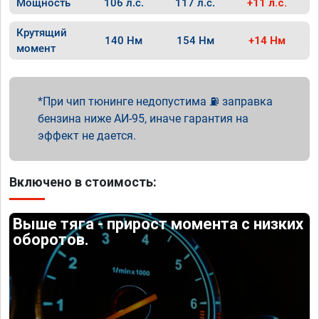
Мощность
106 л.с.
117 л.с.
+11 л.с.
Крутящий
140 Нм
154 Нм
+14 Нм
момент
При чип тюнинге недопустима ⛽ заправка
бензина ниже АИ-95, иначе гарантия на
эффект не дается.
Включено в стоимость:
Выше тяга - прирост момента с низких
оборотов.