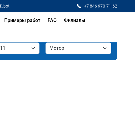
T_bot
+7 846 970-71-62
Примеры работ
FAQ
Филиалы