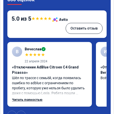
5.0 из 5
★
★
★
★
★
Avito
Оставить отзыв
Вячеслав
✓
В
И
★
★
★
★
★
22 апреля 2024
«Отключение AdBlue Citroen C4 Grand
«Отклю
Picasso»
Berling
Шёл по трассе с семьёй, когда появилась 
Всё сде
ошибка по adblue с ограничением по 
пробегу, которую уже нельзя было удалить 
даже с помощью Lexia. Ребята пошли 
навстречу, оперативно приняли и за час 
Читать полностью
отшили как adblue, так и eolys. Отпуск не 
был сорван ))