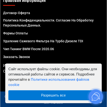
Правовая информация
Договор-Оферта
Политика Конфиденциальности. Согласие На Обработку
Персональных Данных.
Формы Оплаты
Удаление Сажевого Фильтра На Турбо Дизеле TDI
Чип Тюнинг BMW После 2020.06
Заказать Звонок
ИП Смирнов Георгий Павлович. ИНН 781302555843,
Сайт использует файлы cookie. Они необходимы для
ОГРНИП 324470400032610
оптимальной работы сайтов и сервисов. Подробнее
прочитайте в
Политике использования файлов
cookie
Разрешить все
© 2010 - 2026 Чип тюнинг в Самаре - Автосервис "Евро
Чип Тюнинг"