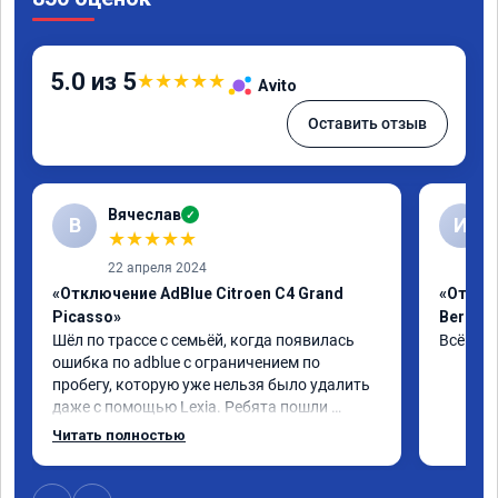
5.0 из 5
★
★
★
★
★
Avito
Оставить отзыв
Вячеслав
✓
В
И
★
★
★
★
★
22 апреля 2024
«Отключение AdBlue Citroen C4 Grand
«Отклю
Picasso»
Berling
Шёл по трассе с семьёй, когда появилась 
Всё сде
ошибка по adblue с ограничением по 
пробегу, которую уже нельзя было удалить 
даже с помощью Lexia. Ребята пошли 
навстречу, оперативно приняли и за час 
Читать полностью
отшили как adblue, так и eolys. Отпуск не 
был сорван ))