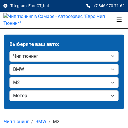
Telegram: EuroCT_bot
+7 846 970-71-62
Выберите ваш авто:
Чип тюнинг
BMW
M2