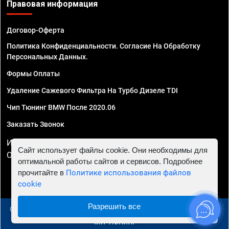
Правовая информация
Договор-Оферта
Политика Конфиденциальности. Согласие На Обработку
Персональных Данных.
Формы Оплаты
Удаление Сажевого Фильтра На Турбо Дизеле TDI
Чип Тюнинг BMW После 2020.06
Заказать Звонок
ИП Смирнов Георгий Павлович. ИНН 781302555843,
Сайт использует файлы cookie. Они необходимы для
ОГРНИП 324470400032610
оптимальной работы сайтов и сервисов. Подробнее
прочитайте в
Политике использования файлов
cookie
Разрешить все
© 2010 - 2026 Чип тюнинг в Самаре - Автосервис "Евро
Чип Тюнинг"