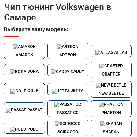
Чип тюнинг Volkswagen в
Самаре
Выберите вашу модель:
ATLAS
AMAROK
ARTEON
BORA
CADDY
CRAFTER
GOLF
JETTA
NEW BEETLE
PASSAT
PASSAT CC
PHAETON
POLO
SCIROCCO
SHARAN