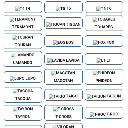
T4
T5
T6
TIGUAN
TERAMONT
TOUAREG
EOS
FOX
TOURAN
LAVIDA
LT
LAMANDO
LUPO
MAGOTAN
PHIDEON
TAIGO
TAIGUN
TACQUA
T-ROC
TAYRON
T-CROSS