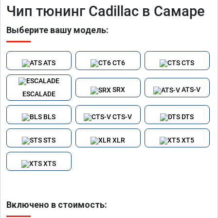
Чип тюнинг Cadillac в Самаре
Выберите вашу модель:
ATS
CT6
CTS
SRX
ATS-V
ESCALADE
BLS
CTS-V
DTS
STS
XLR
XT5
XTS
Включено в стоимость: